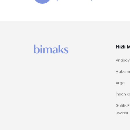
Hızlı
Anasay
Hakkım
Arge
İnsan K
Gizlilik
Uyarısı