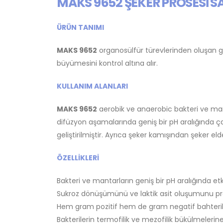
MAKS 9652 ŞEKER PROSESİ S
ÜRÜN TANIMI
MAKS 9652
organosülfür türevlerinden oluşan ge
büyümesini kontrol altına alır.
KULLANIM ALANLARI
MAKS 9652
aerobik ve anaerobic bakteri ve man
difüzyon aşamalarında geniş bir pH aralığında çal
geliştirilmiştir. Ayrıca şeker kamışından şeker elde
ÖZELLİKLERİ
Bakteri ve mantarların geniş bir pH aralığında et
Sukroz dönüşümünü ve laktik asit oluşumunu pro
Hem gram pozitif hem de gram negatif bahteriler
Bakterilerin termofilik ve mezofilik bükülmelerine 