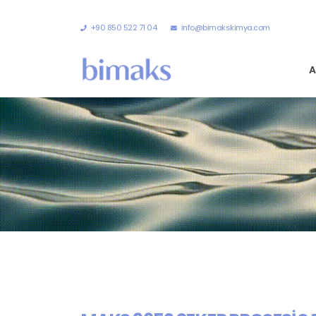
+90 850 522 71 04
info@bimakskimya.com
A