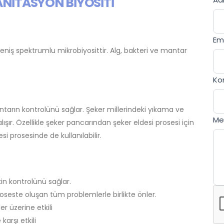
ANİTASYON BİYOSİTİ
U
ar
T
hu
Em
le
niş spektrumlu mikrobiyosittir. Alg, bakteri ve mantar
this
fie
bla
Ko
tarın kontrolünü sağlar. Şeker millerindeki yıkama ve
Me
ışır. Özellikle şeker pancarından şeker eldesi prosesi için
si prosesinde de kullanılabilir.
kin kontrolünü sağlar.
seste oluşan tüm problemlerle birlikte önler.
 üzerine etkili
karşı etkili