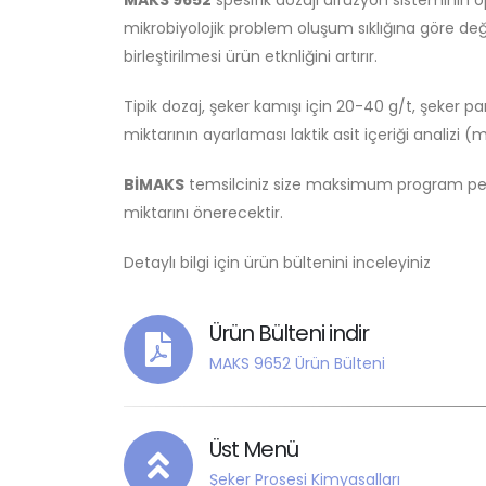
MAKS 9652
spesifik dozajı difüzyon sisteminin o
mikrobiyolojik problem oluşum sıklığına göre de
birleştirilmesi ürün etknliğini artırır.
Tipik dozaj, şeker kamışı için 20-40 g/t, şeker p
miktarının ayarlaması laktik asit içeriği analizi 
BİMAKS
temsilciniz size maksimum program per
miktarını önerecektir.
Detaylı bilgi için ürün bültenini inceleyiniz
Ürün Bülteni indir
MAKS 9652 Ürün Bülteni
Üst Menü
Şeker Prosesi Kimyasalları