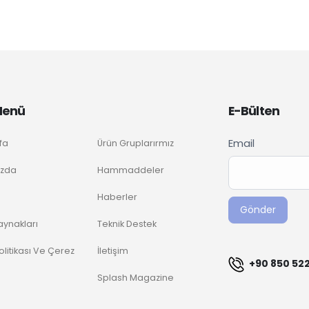
 Menü
E-Bülten
Newslette
Email
fa
Ürün Gruplarırmız
If you
Signup
are
ızda
Hammaddeler
TR
human,
Haberler
leave
Gönder
this
aynakları
Teknik Destek
field
 Politikası Ve Çerez
İletişim
blank.
+90 850 522
Splash Magazine