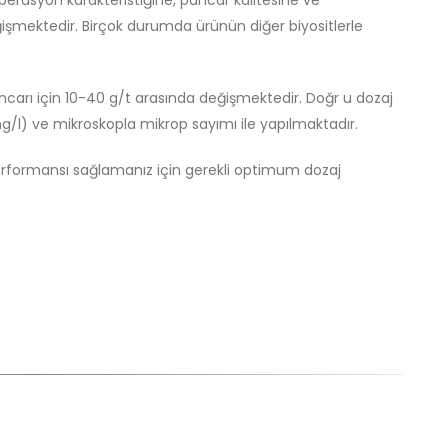
perasyon karakteristiğine, pancar kalitesine ve
ğişmektedir. Birçok durumda ürünün diğer biyositlerle
ancarı için 10-40 g/t arasında değişmektedir. Doğr u dozaj
(mg/l) ve mikroskopla mikrop sayımı ile yapılmaktadır.
formansı sağlamanız için gerekli optimum dozaj