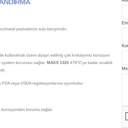
LANDIRMA
If y
U
are
T
hum
Em
lea
lıcı/metal pasivatörün sulu karışımıdır.
this
fiel
bla
Ko
e kullanılmak üzere dizayn edilmiş çok fonksiyonlu korozyon
ve system koruması sağlar.
MAKS 1320
479°C’ye kadar sıcaklık
Me
dir.
lan FDA veya USDA regülasyonlarına uyumludur.
da korozyondan koruma sağlar.