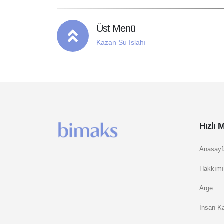
Üst Menü
Kazan Su Islahı
Hızlı 
Anasayf
Hakkımı
Arge
İnsan Ka