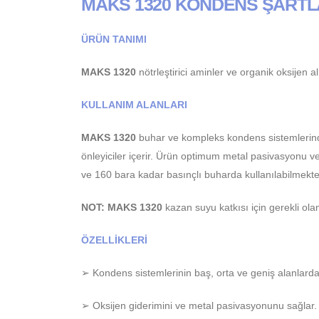
MAKS 1320 KONDENS ŞART
ÜRÜN TANIMI
MAKS 1320
nötrleştirici aminler ve organik oksijen a
KULLANIM ALANLARI
MAKS 1320
buhar ve kompleks kondens sistemlerind
önleyiciler içerir. Ürün optimum metal pasivasyonu 
ve 160 bara kadar basınçlı buharda kullanılabilmekte
NOT: MAKS 1320
kazan suyu katkısı için gerekli o
ÖZELLİKLERİ
➢ Kondens sistemlerinin baş, orta ve geniş alanlar
➢ Oksijen giderimini ve metal pasivasyonunu sağlar.