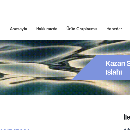
Anasayfa
Hakkımızda
Ürün Gruplarımız
Haberler
Kazan 
Islahı
İl
C
Ad