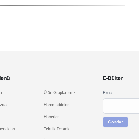
Menü
E-Bülten
Newsletter
Email
a
Ürün Gruplarırmız
If you
Signup
are
zda
Hammaddeler
TR
human,
Haberler
leave
Gönder
this
ynakları
Teknik Destek
field