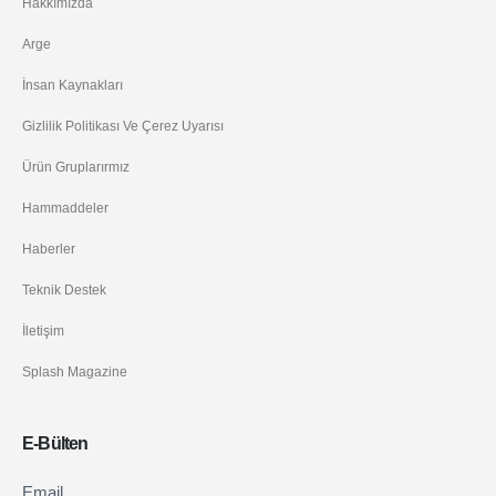
Hakkımızda
Arge
İnsan Kaynakları
Gizlilik Politikası Ve Çerez Uyarısı
Ürün Gruplarırmız
Hammaddeler
Haberler
Teknik Destek
İletişim
Splash Magazine
E-Bülten
Newsletter
Email
If you