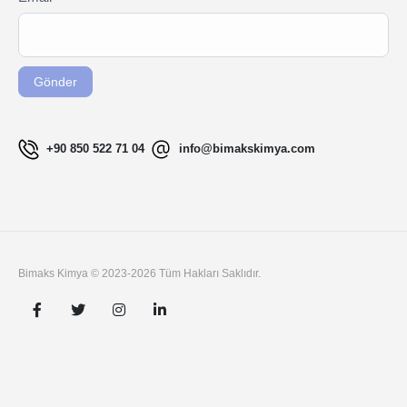
Signup
are
TR
human,
leave
Gönder
this
field
blank.
+90 850 522 71 04
info@bimakskimya.com
Bimaks Kimya © 2023-2026 Tüm Hakları Saklıdır.