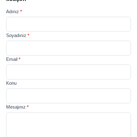
Contact
Adınız
*
If you
Us
are
TR
human,
leave
Soyadınız
*
this
field
blank.
Email
*
Konu
Mesajınız
*