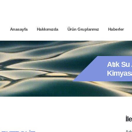
Anasayfa
Hakkımızda
Ürün Gruplarımız
Haberler
Atık Su
Kimyasa
İl
C
Ad