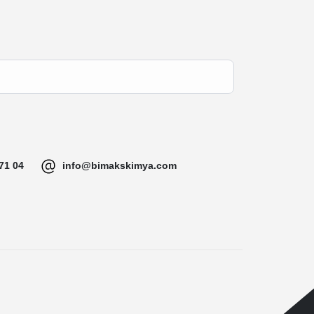
71 04
info@bimakskimya.com