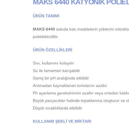
MAKS 6440 KATYONİK POLİE
ÜRÜN TANIMI
MAKS 6440
askıda katı maddelerin yüklerini nötraliz
polielektrolittir.
ÜRÜN ÖZELLİKLERİ
Sıvı, kullanımı kolaydır
Su ile tamamen karışabilir
Geniş bir pH aralığında etkilidir
Arıtmadan kaynaklanan tortularını azaltır
Ph ayarlama gereksinimini azaltır veya ortadan kaldır
Büyük parçacıklar halinde topaklanma oluşturur ve o
Düşük sıcaklıklarda etkilidir
KULLANIM ŞEKLİ VE MİKTARI