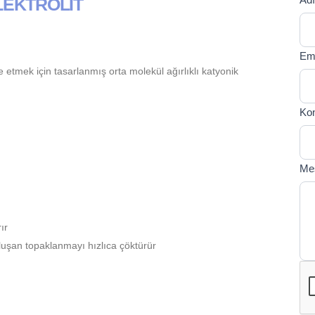
LEKTROLİT
If y
U
are
T
hum
Em
lea
e etmek için tasarlanmış orta molekül ağırlıklı katyonik
this
fiel
bla
Ko
Me
ır
luşan topaklanmayı hızlıca çöktürür