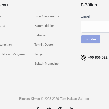
Menü
E-Bülten
Newsletter
Email
a
Ürün Gruplarırmız
If you
Signup
are
zda
Hammaddeler
TR
human,
Haberler
leave
Gönder
this
ynakları
Teknik Destek
field
 Politikası Ve Çerez
İletişim
blank.
+90 850 522 
Splash Magazine
Bimaks Kimya © 2023-2026 Tüm Hakları Saklıdır.