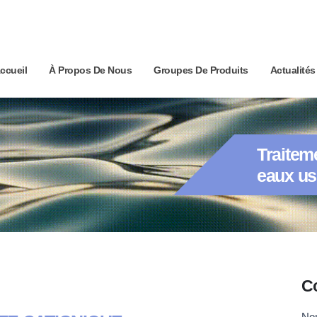
ccueil
À Propos De Nous
Groupes De Produits
Actualités
Traitem
eaux u
Co
C
N