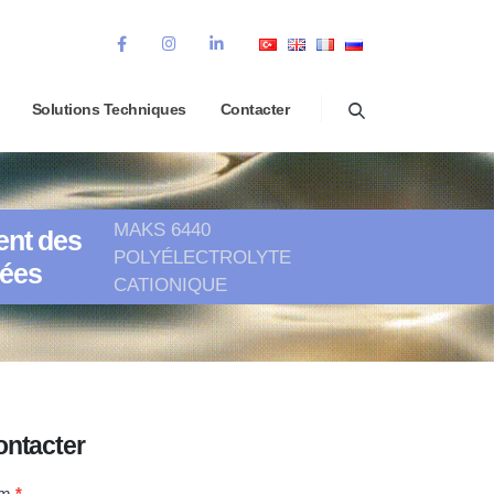
Solutions Techniques
Contacter
MAKS 6440
ent des
POLYÉLECTROLYTE
sées
CATIONIQUE
ntacter
ontact
om
*