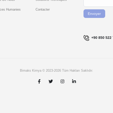
FR
humain,
ces Humanies
Contacter
ne
Envoyer
remplissez
pas ce
champ.
+90 850 522 
Bimaks Kimya © 2023-2026 Tüm Hakları Saklıdır.