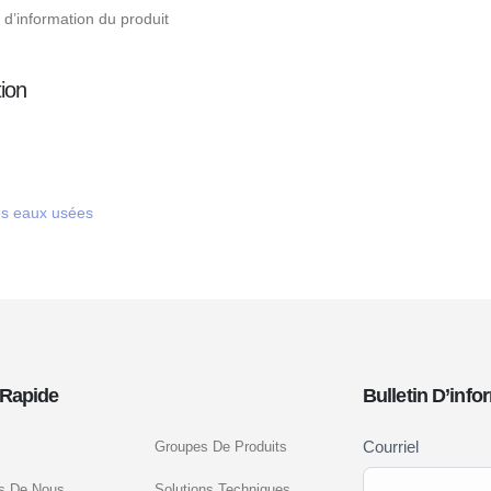
n d’information du produit
tion
es eaux usées
Rapide
Bulletin D’info
Newsletter
Courriel
Groupes De Produits
Si vous
Signup
êtes un
s De Nous
Solutions Techniques