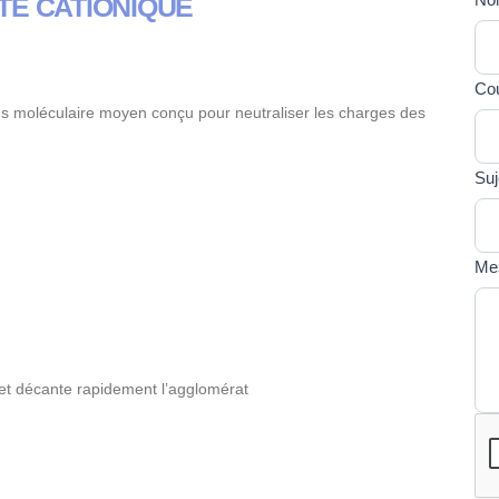
TE CATIONIQUE
Si 
U
ête
F
hum
Cou
ne
ids moléculaire moyen conçu pour neutraliser les charges des
rem
pas
cha
Suj
Me
et décante rapidement l’agglomérat