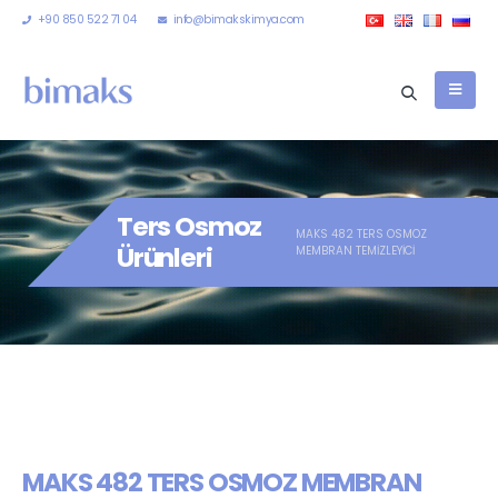
+90 850 522 71 04
info@bimakskimya.com
Ters Osmoz
MAKS 482 TERS OSMOZ
Ürünleri
MEMBRAN TEMİZLEYİCİ
MAKS 482 TERS OSMOZ MEMBRAN