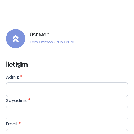
Üst Menü
Ters Ozmos Ürün Grubu
İletişim
Contact
Adınız
*
If you
Us
are
TR
human,
leave
Soyadınız
*
this
field
blank.
Email
*