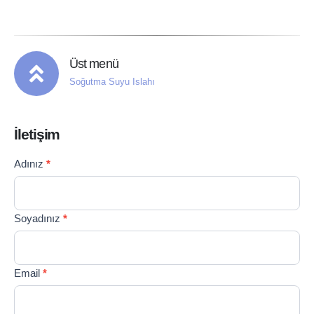
Üst menü
Soğutma Suyu Islahı
İletişim
Contact
Adınız
*
If you
Us
are
TR
human,
leave
Soyadınız
*
this
field
blank.
Email
*