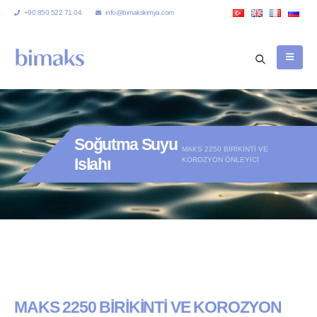
+90 850 522 71 04
info@bimakskimya.com
Soğutma Suyu
MAKS 2250 BİRİKİNTİ VE
Islahı
KOROZYON ÖNLEYİCİ
MAKS 2250 BİRİKİNTİ VE KOROZYON