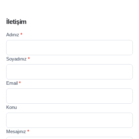
İletişim
Contact
Adınız
*
If you
Us
are
TR
human,
leave
Soyadınız
*
this
field
blank.
Email
*
Konu
Mesajınız
*