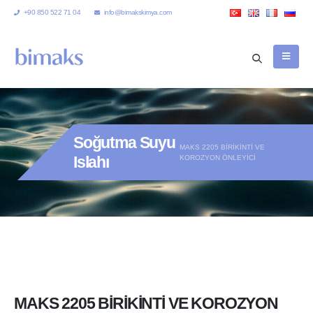
+90 850 522 71 04
info@bimakskimya.com
Soğutma Suyu
MAKS 2205 BİRİKİNTİ VE
Islahı
KOROZYON ÖNLEYİCİ
MAKS 2205 BİRİKİNTİ VE KOROZYON