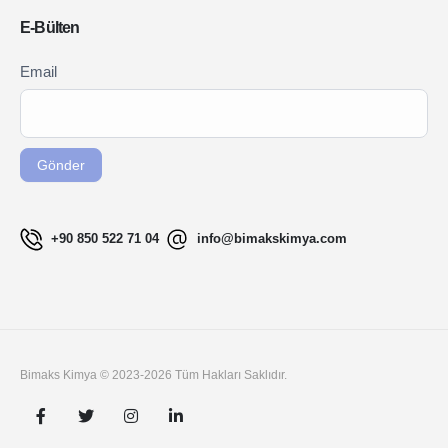
E-Bülten
Newsletter
Email
If you
Signup
are
TR
human,
leave
Gönder
this
field
blank.
+90 850 522 71 04
info@bimakskimya.com
Bimaks Kimya © 2023-2026 Tüm Hakları Saklıdır.