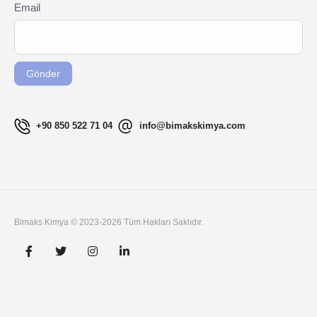
Newsletter
Email
If you
Signup
are
TR
human,
leave
Gönder
this
field
blank.
+90 850 522 71 04
info@bimakskimya.com
Bimaks Kimya © 2023-2026 Tüm Hakları Saklıdır.