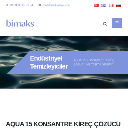
+90 850 522 71 04
info@bimakskimya.com
Endüstriyel
AQUA 15 KONSANTRE KİREÇ
Temizleyiciler
ÇÖZÜCÜ VE TORTU GİDERİCİ
AQUA 15 KONSANTRE KİREÇ ÇÖZÜCÜ