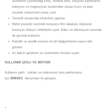
ürünlerinin çözemediği kireç, mineral tortu, silisyum kalıntılarını,
kalsiyum ve magnezyum tuzlarından oluşan kışırı ve pası
çözerek mükemmel sonuç verir.
Temizlik esnasında tıkanıklık yapmaz.
Metal yüzeyler üzerinde koruyucu film tabakası oluşturan
korozyon önleyici inhibitörler içerir. Bakır ve alüminyum üzerinde
de güvenle kullanılır.
Katodik ve anodik koruma ile pH değişimlerine karşın etki
gösterir.
Az bakım gerektirir ve sistemlerin ömrünü uzatır.
KULLANIM ŞEKLİ VE MİKTARI
Kullanım şekli , miktarı ve maksimum ürün performansı
için
BİMAKS
danışmanı ile görüşün.