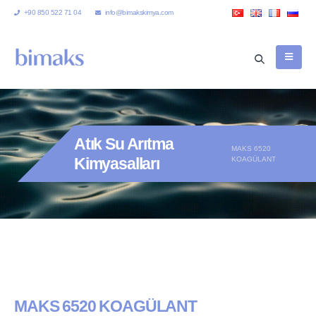
+90 850 522 71 04
info@bimakskimya.com
Atık Su Arıtma
MAKS 6520
Kimyasalları
KOAGÜLANT
MAKS 6520 KOAGÜLANT