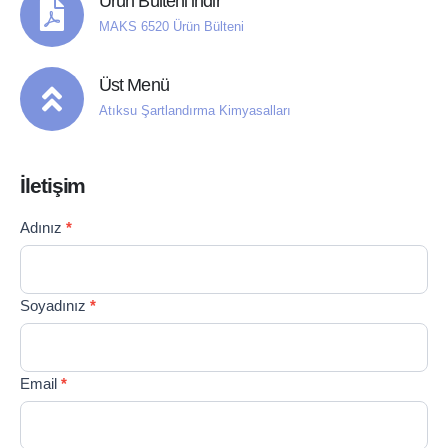
Ürün Bülteni indir
MAKS 6520 Ürün Bülteni
Üst Menü
Atıksu Şartlandırma Kimyasalları
İletişim
Contact
Adınız
*
If you
Us
are
TR
human,
leave
Soyadınız
*
this
field
blank.
Email
*