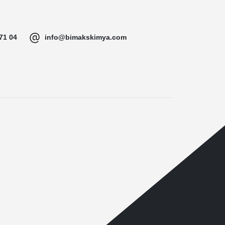
71 04
info@bimakskimya.com