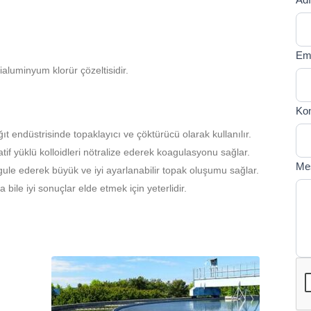
If y
U
are
T
hum
Em
lea
luminyum klorür çözeltisidir.
this
fiel
bla
Ko
t endüstrisinde topaklayıcı ve çöktürücü olarak kullanılır.
tif yüklü kolloidleri nötralize ederek koagulasyonu sağlar.
Me
ule ederek büyük ve iyi ayarlanabilir topak oluşumu sağlar.
ile iyi sonuçlar elde etmek için yeterlidir.