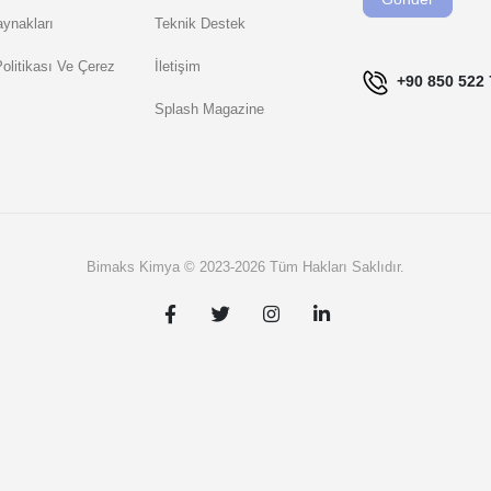
this
ynakları
Teknik Destek
field
 Politikası Ve Çerez
İletişim
blank.
+90 850 522 
Splash Magazine
Bimaks Kimya © 2023-2026 Tüm Hakları Saklıdır.