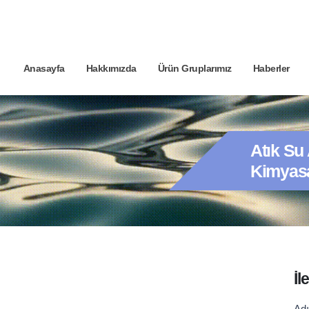
Anasayfa
Hakkımızda
Ürün Gruplarımız
Haberler
Atık Su
Kimyasa
İl
C
Ad