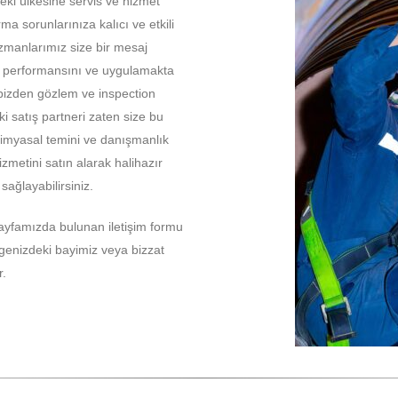
ki ülkesine servis ve hizmet
a sorunlarınıza kalıcı ve etkili
zmanlarımız size bir mesaj
n performansını ve uygulamakta
 bizden gözlem ve inspection
ki satış partneri zaten size bu
kimyasal temini ve danışmanlık
metini satın alarak halihazır
ağlayabilirsiniz.
sayfamızda bulunan iletişim formu
lgenizdeki bayimiz veya bizzat
r.