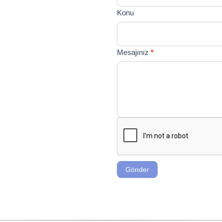
blank.
Konu
Mesajınız
*
Gönder