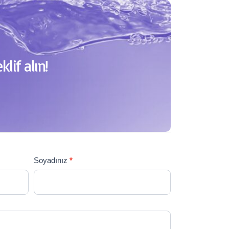
if alın!
öndermek…
Soyadınız
*