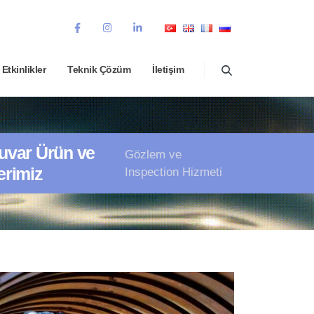
Etkinlikler
Teknik Çözüm
İletişim
uvar Ürün ve
Gözlem ve
erimiz
Inspection Hizmeti