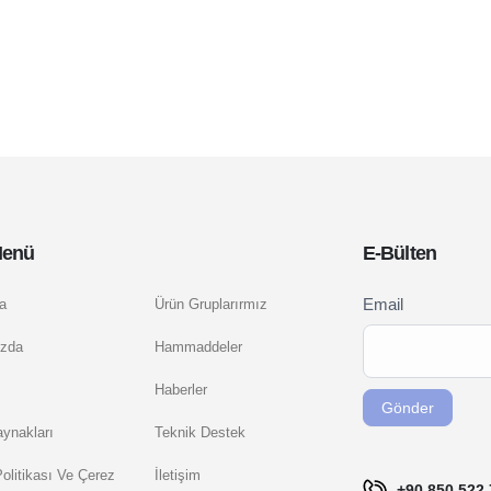
Menü
E-Bülten
Newsletter
Email
a
Ürün Gruplarırmız
If you
Signup
are
zda
Hammaddeler
TR
human,
Haberler
leave
Gönder
this
ynakları
Teknik Destek
field
 Politikası Ve Çerez
İletişim
blank.
+90 850 522 