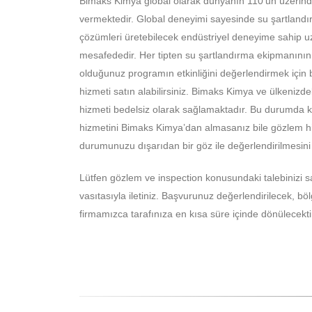
Bimaks Kimya global olarak dünyanın 110’un üzerinde
vermektedir. Global deneyimi sayesinde su şartlandırm
çözümleri üretebilecek endüstriyel deneyime sahip u
mesafededir. Her tipten su şartlandırma ekipmanını
olduğunuz programın etkinliğini değerlendirmek için
hizmeti satın alabilirsiniz. Bimaks Kimya ve ülkenizde
hizmeti bedelsiz olarak sağlamaktadır. Bu durumda 
hizmetini Bimaks Kimya’dan almasanız bile gözlem hiz
durumunuzu dışarıdan bir göz ile değerlendirilmesini s
Lütfen gözlem ve inspection konusundaki talebinizi 
vasıtasıyla iletiniz. Başvurunuz değerlendirilecek, bö
firmamızca tarafınıza en kısa süre içinde dönülecekti