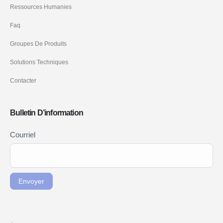
Ressources Humanies
Faq
Groupes De Produits
Solutions Techniques
Contacter
Bulletin D’information
Newsletter
Courriel
Si vous
Signup
êtes un
FR
humain,
ne
Envoyer
remplissez
pas ce
champ.