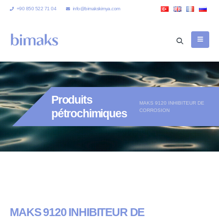
+90 850 522 71 04
info@bimakskimya.com
Produits
MAKS 9120 INHIBITEUR DE
pétrochimiques
CORROSION
MAKS 9120 INHIBITEUR DE