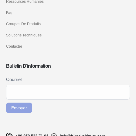
Ressources Humanies
Faq
Groupes De Produits
Solutions Techniques
Contacter
Bulletin D’information
Newsletter
Courriel
Si vous
Signup
êtes un
FR
humain,
ne
Envoyer
remplissez
pas ce
champ.