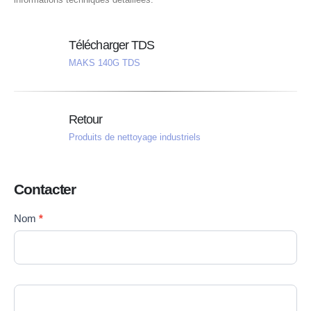
Télécharger TDS
MAKS 140G TDS
Retour
Produits de nettoyage industriels
Contacter
Contact
Nom
*
Si vous
Us
êtes un
FR
humain,
ne
remplissez
pas ce