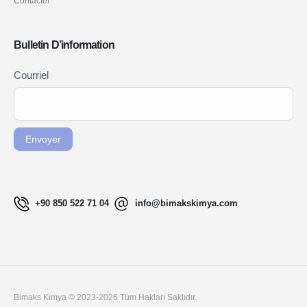
Contacter
Bulletin D’information
Newsletter
Courriel
Si vous
Signup
êtes un
FR
humain,
ne
Envoyer
remplissez
pas ce
champ.
+90 850 522 71 04
info@bimakskimya.com
Bimaks Kimya © 2023-2026 Tüm Hakları Saklıdır.