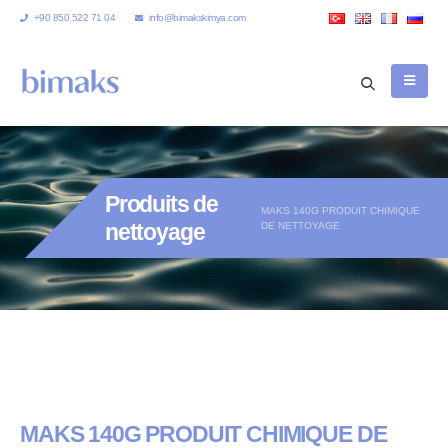
+90 850 522 71 04
info@bimakskimya.com
Produits de
MAKS 140G PRODUIT CHIMIQUE
nettoyage
DE NETTOYAGE
MAKS 140G PRODUIT CHIMIQUE DE