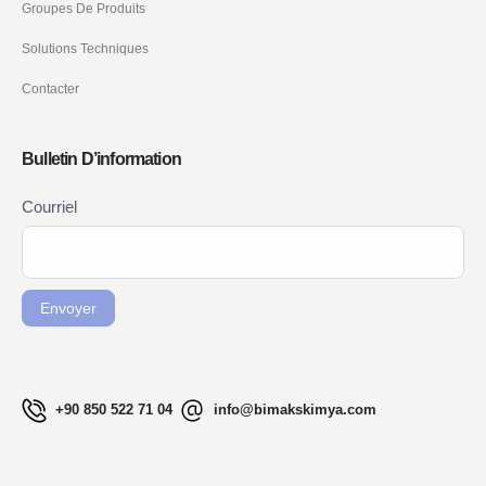
Groupes De Produits
Solutions Techniques
Contacter
Bulletin D’information
Newsletter
Courriel
Si vous
Signup
êtes un
FR
humain,
ne
Envoyer
remplissez
pas ce
champ.
+90 850 522 71 04
info@bimakskimya.com