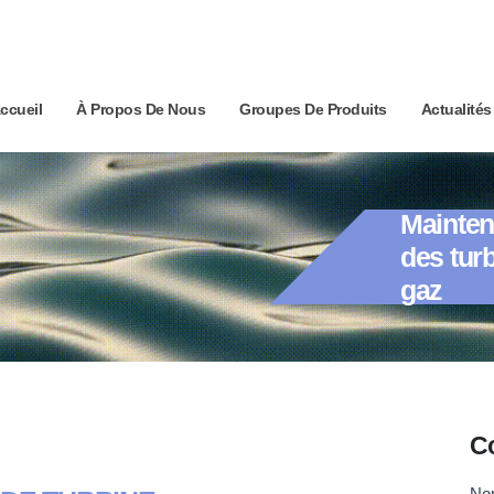
ccueil
À Propos De Nous
Groupes De Produits
Actualités
Mainte
des tur
gaz
Co
C
N