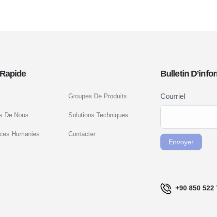
Rapide
Bulletin D’info
Newsletter
Courriel
Groupes De Produits
Si vous
Signup
êtes un
s De Nous
Solutions Techniques
FR
humain,
ces Humanies
Contacter
ne
Envoyer
remplissez
pas ce
champ.
+90 850 522 