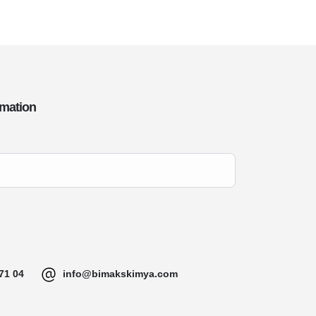
rmation
71 04
info@bimakskimya.com