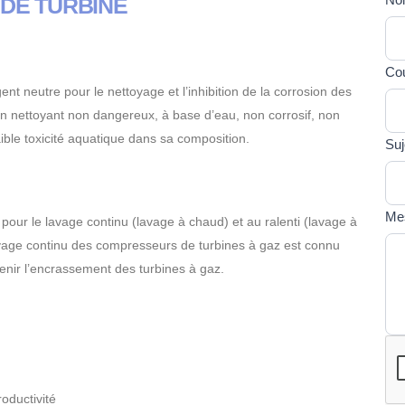
 DE TURBINE
Si 
U
ête
F
hum
Cou
ne
ent neutre pour le nettoyage et l’inhibition de la corrosion des
rem
’un nettoyant non dangereux, à base d’eau, non corrosif, non
pas
ible toxicité aquatique dans sa composition.
cha
Suj
Me
pour le lavage continu (lavage à chaud) et au ralenti (lavage à
oyage continu des compresseurs de turbines à gaz est connu
venir l’encrassement des turbines à gaz.
oductivité