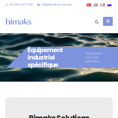
+90 850 522 71 04
info@bimakskimya.com
Équipement
Équipement
industriel
industriel
spécifique
spécifique