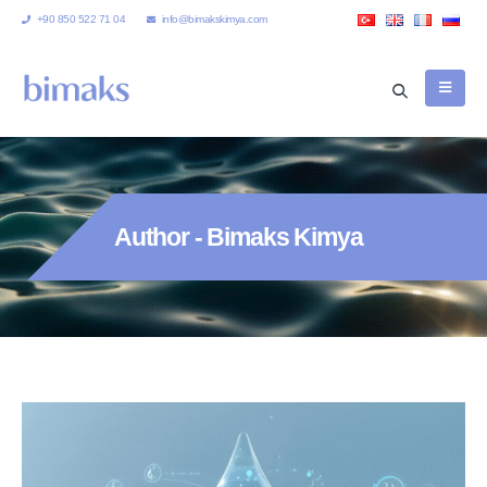
+90 850 522 71 04
info@bimakskimya.com
Author - Bimaks Kimya