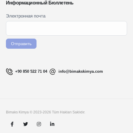
Информационный Бюллетень
Newsletter
Электронная почта
Если вы
Signup
человек,
RU
оставьте
это поле
Отправить
пустым.
+90 850 522 71 04
info@bimakskimya.com
Bimaks Kimya © 2023-2026 Tüm Hakları Saklıdır.