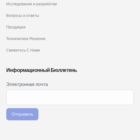
Исследования и разработки
Вопросы и ответы
Продукция
Техническое Решение
Свяжитесь С Нами
Информационный Бюллетень
Newsletter
Электронная почта
Если вы
Signup
человек,
RU
оставьте
это поле
Отправить
пустым.