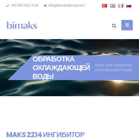
+90 850 522 71 04
info@bimakskimya.com
ОБРАБОТКА
ОХЛАЖДАЮЩЕЙ
MAKS 2214 ОБРАБОТКА
ОХЛАЖДАЮЩЕЙ ВОДЫ
ВОДЫ
MAKS 2214 ИНГИБИТОР