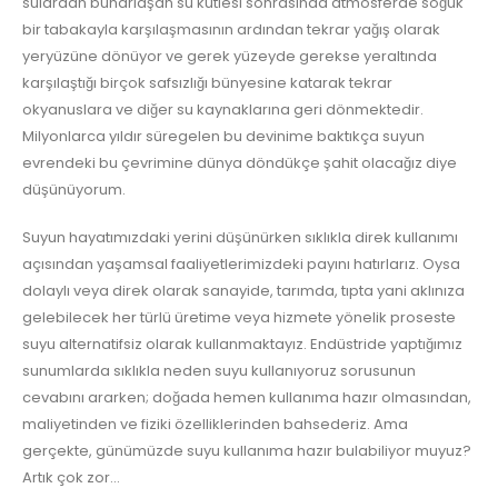
sulardan buharlaşan su kütlesi sonrasında atmosferde soğuk
bir tabakayla karşılaşmasının ardından tekrar yağış olarak
yeryüzüne dönüyor ve gerek yüzeyde gerekse yeraltında
karşılaştığı birçok safsızlığı bünyesine katarak tekrar
okyanuslara ve diğer su kaynaklarına geri dönmektedir.
Milyonlarca yıldır süregelen bu devinime baktıkça suyun
evrendeki bu çevrimine dünya döndükçe şahit olacağız diye
düşünüyorum.
Suyun hayatımızdaki yerini düşünürken sıklıkla direk kullanımı
açısından yaşamsal faaliyetlerimizdeki payını hatırlarız. Oysa
dolaylı veya direk olarak sanayide, tarımda, tıpta yani aklınıza
gelebilecek her türlü üretime veya hizmete yönelik proseste
suyu alternatifsiz olarak kullanmaktayız. Endüstride yaptığımız
sunumlarda sıklıkla neden suyu kullanıyoruz sorusunun
cevabını ararken; doğada hemen kullanıma hazır olmasından,
maliyetinden ve fiziki özelliklerinden bahsederiz. Ama
gerçekte, günümüzde suyu kullanıma hazır bulabiliyor muyuz?
Artık çok zor…