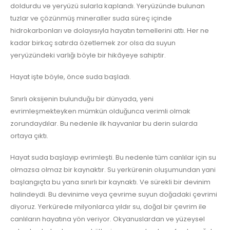
doldurdu ve yeryüzü sularla kaplandı. Yeryüzünde bulunan
tuzlar ve çözünmüş mineraller suda süreç içinde
hidrokarbonları ve dolayısıyla hayatın temellerini attı. Her ne
kadar birkaç satırda özetlemek zor olsa da suyun
yeryüzündeki varlığı böyle bir hikâyeye sahiptir.
Hayat işte böyle, önce suda başladı.
S
ınırlı oksijenin bulunduğu bir dünyada, yeni
evrimleşmekteyken mümkün olduğunca verimli olmak
zorundaydılar. Bu nedenle ilk hayvanlar bu derin sularda
ortaya çıktı.
Hayat suda başlayıp evrimleşti. Bu nedenle tüm canlılar için su
olmazsa olmaz bir kaynaktır. Su yerkürenin oluşumundan yani
başlangıçta bu yana sınırlı bir kaynaktı. Ve sürekli bir devinim
halindeydi. Bu devinime veya çevrime suyun doğadaki çevrimi
diyoruz. Yerkürede milyonlarca yıldır su, doğal bir çevrim ile
canlıların hayatına yön veriyor. Okyanuslardan ve yüzeysel