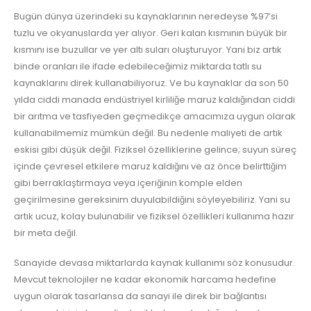
Bugün dünya üzerindeki su kaynaklarının neredeyse %97’si
tuzlu ve okyanuslarda yer alıyor. Geri kalan kısmının büyük bir
kısmını ise buzullar ve yer altı suları oluşturuyor. Yani biz artık
binde oranları ile ifade edebileceğimiz miktarda tatlı su
kaynaklarını direk kullanabiliyoruz. Ve bu kaynaklar da son 50
yılda ciddi manada endüstriyel kirliliğe maruz kaldığından ciddi
bir arıtma ve tasfiyeden geçmedikçe amacımıza uygun olarak
kullanabilmemiz mümkün değil. Bu nedenle maliyeti de artık
eskisi gibi düşük değil. Fiziksel özelliklerine gelince; suyun süreç
içinde çevresel etkilere maruz kaldığını ve az önce belirttiğim
gibi berraklaştırmaya veya içeriğinin komple elden
geçirilmesine gereksinim duyulabildiğini söyleyebiliriz. Yani su
artık ucuz, kolay bulunabilir ve fiziksel özellikleri kullanıma hazır
bir meta değil.
Sanayide devasa miktarlarda kaynak kullanımı söz konusudur.
Mevcut teknolojiler ne kadar ekonomik harcama hedefine
uygun olarak tasarlansa da sanayi ile direk bir bağlantısı