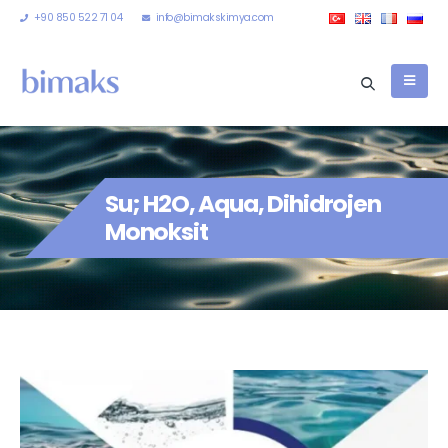
+90 850 522 71 04
info@bimakskimya.com
Su; H2O, Aqua, Dihidrojen
Monoksit