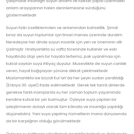
çalışmalar insanlığın suyun anlamı ve fiziksel yapısı üzerindeki
anlam arayışlarının halen derinlemesine sürdüğünü
göstermektedir.
Suyun fiziki özelliklerinden ve anlamından bahsettik. Şimdi
biraz da suyun toplumlar için tinsel manası üzerinde duralım.
Neredeyse her dinde suyun insanlık için yeri ve öneminin altı
çizilmiştir. Hristiyanlıkta su vaftiz töreninde kullanılır ve eski
hayatında ölüp yeni bir hayata tertemiz, pak uyanılması için
kutsal sayılan suya ihtiyaç duyulur. Musevilikte de suyun canlılık
veren, hayat bağışlayan yönüne dikkat çekilmektedir.
Müslümanlıkta ise bizzat Kur’an’da her şeyin sudan yaratıldığı
(Enbiya 30. ayet) ifade edilmektedir. Gerek tek tanrılı dinlerde
gerekse farklı inanışlarda su her zaman toplum yaşamında
kendine kutsal bir yer bulmuştur. Öyleyse suya yapılan bir
iyileştirmenin dolaylı olarak tüm kâinata ve insanlığa yapıldığı
düşünebiliriz. Yani suya yapılmış hizmetlerin mana dünyasında
da bir karşılığının olduğu görülmektedir.
Öyleyse su kalitesini iyileştirmek insanlığa hizmet ve dolayısıyla