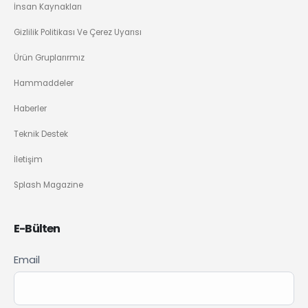
İnsan Kaynakları
Gizlilik Politikası Ve Çerez Uyarısı
Ürün Gruplarırmız
Hammaddeler
Haberler
Teknik Destek
İletişim
Splash Magazine
E-Bülten
Newsletter
Email
If you
Signup
are
TR
human,