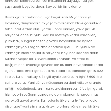
olmayan birinin bu sarfiyat miktarlarını duyduğunda çok
şaşıracağı boyutlardadır. Sayısal bir örnekleme:
Başlangıçta canlılar oldukça küçüklerdi. Milyarlarca yıl
boyunca, dünyadaki tüm yaşam mikroskobikti ve çoğunlukla
tek hücrelilerden oluşuyordu. Sonra aniden, yaklaşık 570
milyon yıl önce, büyüklükleri bir metreye kadar varabilen,
yumuşak, sünger benzeri gövdeli hayvanları da içeren
karmaşık yapılı organizmalar ortaya çıktı. Bu büyüklük ve
karmaşıklıktaki canlılar 15 milyon yıl boyunca sadece derin
Sularda yaşadılar. Okyanusların korunaklı ve stabil ısı
değişimlerini avantaja çevirebilen bu canlılar
yaparsak 1 adet
tişört üretebilmek için 1.700 litre, 1 adet kot pantolon için 10.800
litre su kullanmaktayız. Bir çift ayakkabı üretimi için 16.600 litre
su harcıyoruz. Yani dünya nüfusunun bu denli yüksek oranda
arttığını düşünürsek, sınırlı su kaynaklarının bu nüfus için gerekli
hizmetlerin sağlanmasında ne denli ekonomik harcanması
gerektiği gayet açıktır. Bu nedenle ülkeler artık “zero liquid
dischage” yani sıfır sıvı atıklı teknolojilere yönelmeyi bir ülke