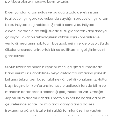
politikası olarak masaya koymaktadır.
Diğer yandan artan nüfus ve bu doğrultuda gerek insani
faaliyetler için gerekse yukarıda saydığım prosesler için artan
bir su ihtiyacı oluşmaktadır. Şimdilik sanayi bu ihtiyacı
okyanuslardan elde ettiği sudaki tuzu gidererek karşılamaya
çalışıyor. Fakat bu teknolojilerin atıkları aşırı konsantre ve
verildiği mecranın habitatını bozacak eğilimlerde oluyor. Bu da
ülkeler arasında artık ortak bir su politikasının geliştirilmesini
gerektiriyor.
Suyun üzerinde halen birçok bilimsel çalışma sürmektedir.
Daha verimli kullanabilmek veya defalarca amacına yönelik
kullanıp tekrar geri kazanabilmek öncelikli konularımız. Hatta
başlı başına bir konferans konusu olabilecek tarzda bilim ve
mananın beraberce irdelendiği çalışmalar da var. Örneğin
Japon bilim adamı Masaru Emoto’nun her ne kadar da bilim
çevrelerince sahte- bilim olarak damgalansa da ses
frekansına göre kristallerinin aldığı formlar üzerine yaptığı