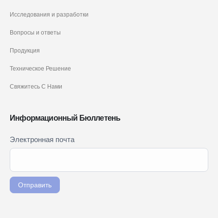
Исследования и разработки
Вопросы и ответы
Продукция
Техническое Решение
Свяжитесь С Нами
Информационный Бюллетень
Newsletter
Электронная почта
Если вы
Signup
человек,
RU
оставьте
это поле
Отправить
пустым.