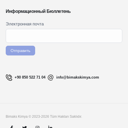
Информационный Бюллетень
Newsletter
Электронная почта
Если вы
Signup
человек,
RU
оставьте
это поле
Отправить
пустым.
+90 850 522 71 04
info@bimakskimya.com
Bimaks Kimya © 2023-2026 Tüm Hakları Saklıdır.