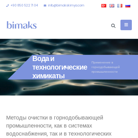
+90 850 522 71 04
info@bimakskimya.com
Вода и
Применение в
технологические
горнодобывающей
промышленности
химикаты
Методы очистки в горнодобывающей
промышленности, как в системах
водоснабжения, так и в технологических