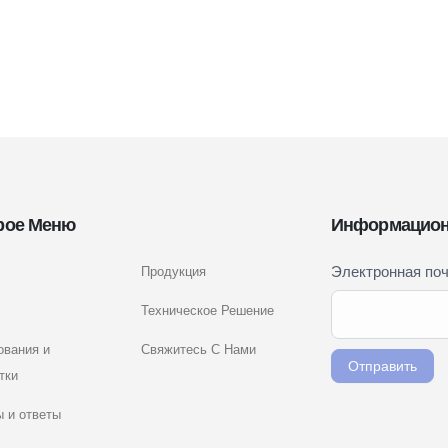
рое Меню
Информацион
Newsletter
Электронная по
Продукция
Если вы
Signup
человек,
Техническое Решение
RU
оставьте
ования и
Свяжитесь С Нами
это поле
Отправить
тки
пустым.
 и ответы