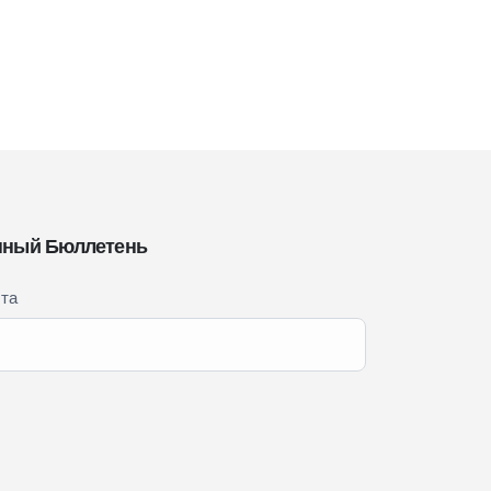
ный Бюллетень
чта