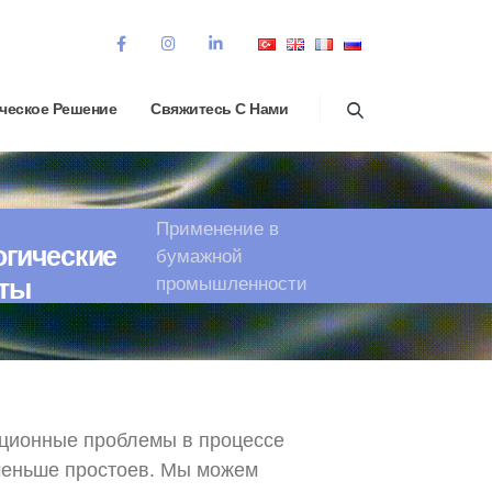
ческое Решение
Свяжитесь С Нами
Применение в
огические
бумажной
промышленности
ты
ационные проблемы в процессе
меньше простоев. Мы можем