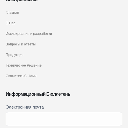
Главная
О Нас
Исследования и разработки
Вопросы и ответы
Продукция
Техническое Решение
Свяжитесь С Нами
Информационный Бюллетень
Newsletter
Электронная почта
Если вы
Signup
человек,
RU
оставьте
это поле