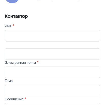
Контактор
Contact
Имя
*
Если вы
Us
человек,
RU
оставьте
это поле
пустым.
Электронная почта
*
Тема
Сообщение
*