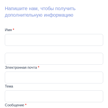
Напишите нам, чтобы получить
дополнительную информацию
Contact
Имя
*
Если вы
Us
человек,
RU
оставьте
это поле
пустым.
Электронная почта
*
Тема
Сообщение
*