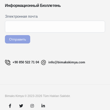
Информационный Бюллетень
Newsletter
Электронная почта
Если вы
Signup
человек,
RU
оставьте
это поле
Отправить
пустым.
+90 850 522 71 04
info@bimakskimya.com
Bimaks Kimya © 2023-2026 Tüm Hakları Saklıdır.