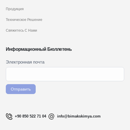
Продукция
Техническое Решение
Свяжитесь С Нами
Информационный Бюллетень
Newsletter
Электронная почта
Если вы
Signup
человек,
RU
оставьте
это поле
Отправить
пустым.
+90 850 522 71 04
info@bimakskimya.com