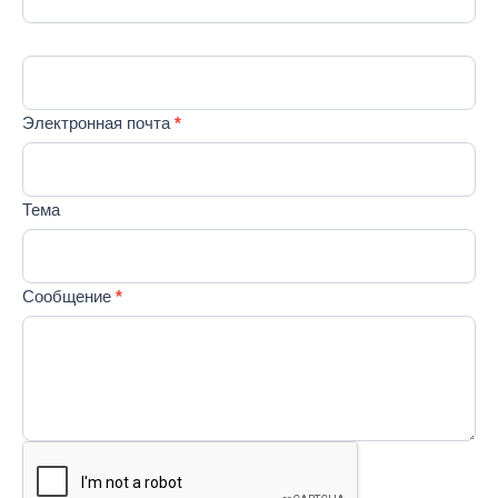
RU
оставьте
это поле
пустым.
Электронная почта
*
Тема
Сообщение
*