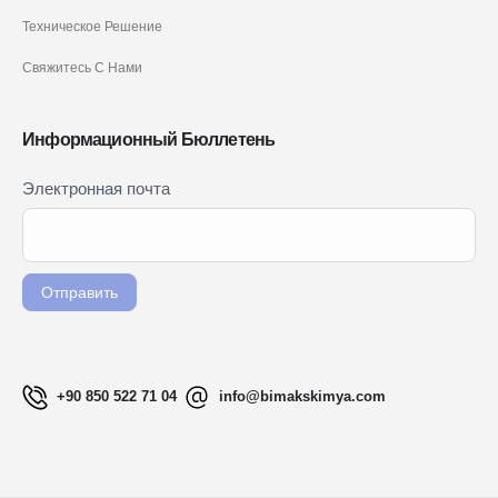
Техническое Решение
Свяжитесь С Нами
Информационный Бюллетень
Newsletter
Электронная почта
Если вы
Signup
человек,
RU
оставьте
это поле
Отправить
пустым.
+90 850 522 71 04
info@bimakskimya.com