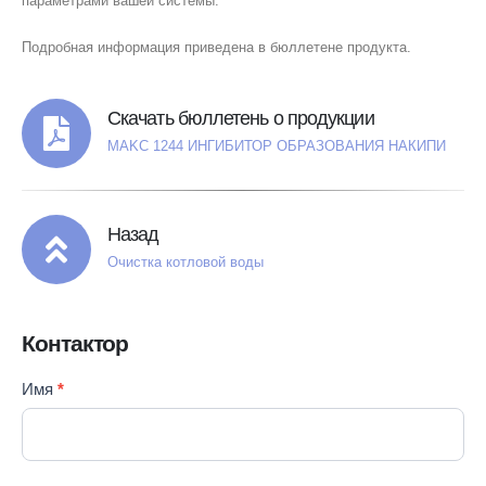
параметрами вашей системы.
Подробная информация приведена в бюллетене продукта.
Скачать бюллетень о продукции
MAKC 1244 ИНГИБИТОР ОБРАЗОВАНИЯ НАКИПИ
Назад
Очистка котловой воды
Контактор
Contact
Имя
*
Если вы
Us
человек,
RU
оставьте
это поле